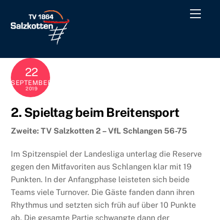
Skip
Men
to
content
22
SEPTEMBER
2019
2. Spieltag beim Breitensport
Zweite: TV Salzkotten 2 – VfL Schlangen 56-75
Im Spitzenspiel der Landesliga unterlag die Reserve
gegen den Mitfavoriten aus Schlangen klar mit 19
Punkten. In der Anfangphase leisteten sich beide
Teams viele Turnover. Die Gäste fanden dann ihren
Rhythmus und setzten sich früh auf über 10 Punkte
ab. Die gesamte Partie schwangte dann der