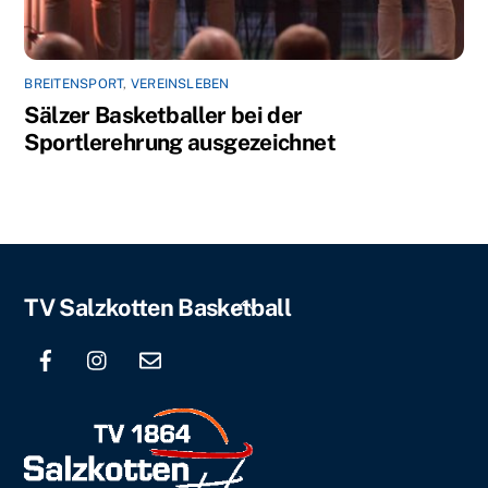
BREITENSPORT
,
VEREINSLEBEN
Sälzer Basketballer bei der
Sportlerehrung ausgezeichnet
Back
TV Salzkotten Basketball
To
Top