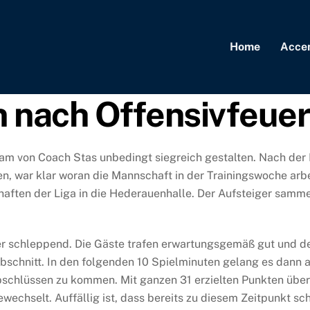
Home
Acce
n nach Offensivfeue
am von Coach Stas unbedingt siegreich gestalten. Nach der 
ten, war klar woran die Mannschaft in der Trainingswoche a
ten der Liga in die Hederauenhalle. Der Aufsteiger sammelt 
lzer schleppend. Die Gäste trafen erwartungsgemäß gut und den
schnitt. In den folgenden 10 Spielminuten gelang es dann ab
bschlüssen zu kommen. Mit ganzen 31 erzielten Punkten über
wechselt. Auffällig ist, dass bereits zu diesem Zeitpunkt s