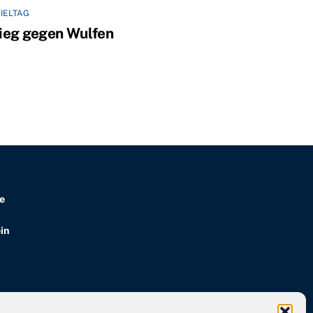
IELTAG
ieg gegen Wulfen
e
in