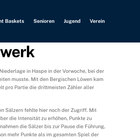
nt Baskets
Senioren
Jugend
Verein
rwerk
Niederlage in Haspe in der Vorwoche, bei der
rbeiten musste. Mit den Bergischen Löwen kam
pro Partie die drittmeisten Zähler aller
 Sälzern fehlte hier noch der Zugriff. Mit
er die Intensität zu erhöhen, Punkte zu
nahmen die Sälzer bis zur Pause die Führung,
chon mehr Punkte als im gesamten Spiel der