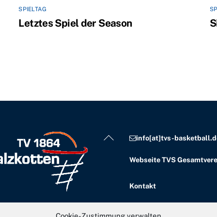
SPIELTAG
SP
Letztes Spiel der Season
S
Back
info[at]tvs-basketball.d
To
Webseite TVS Gesamtvere
Top
Kontakt
Impressum
Cookie-Zustimmung verwalten