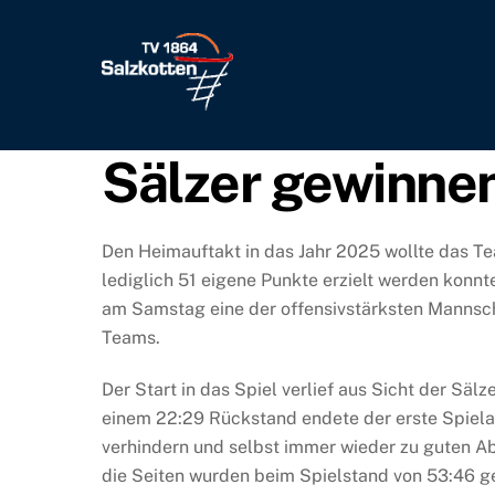
Skip
to
content
Sälzer gewinne
Den Heimauftakt in das Jahr 2025 wollte das Te
lediglich 51 eigene Punkte erzielt werden konn
am Samstag eine der offensivstärksten Mannschaf
Teams.
Der Start in das Spiel verlief aus Sicht der Sä
einem 22:29 Rückstand endete der erste Spielab
verhindern und selbst immer wieder zu guten A
die Seiten wurden beim Spielstand von 53:46 ge