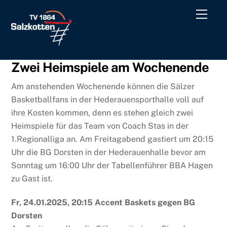
Skip
Men
to
content
Zwei Heimspiele am Wochenende
Am anstehenden Wochenende können die Sälzer
Basketballfans in der Hederauensporthalle voll auf
ihre Kosten kommen, denn es stehen gleich zwei
Heimspiele für das Team von Coach Stas in der
1.Regionalliga an. Am Freitagabend gastiert um 20:15
Uhr die BG Dorsten in der Hederauenhalle bevor am
Sonntag um 16:00 Uhr der Tabellenführer BBA Hagen
zu Gast ist.
Fr, 24.01.2025, 20:15 Accent Baskets gegen BG
Dorsten