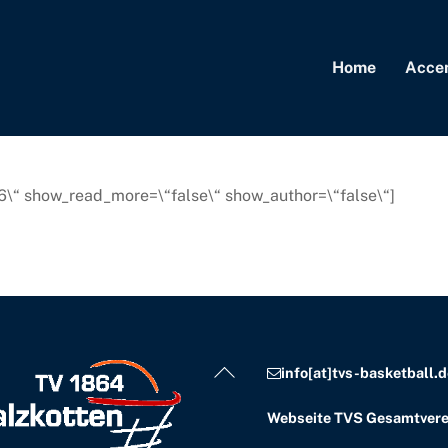
Home
Acce
\“6\“ show_read_more=\“false\“ show_author=\“false\“]
Back
info[at]tvs-basketball.d
To
Webseite TVS Gesamtvere
Top