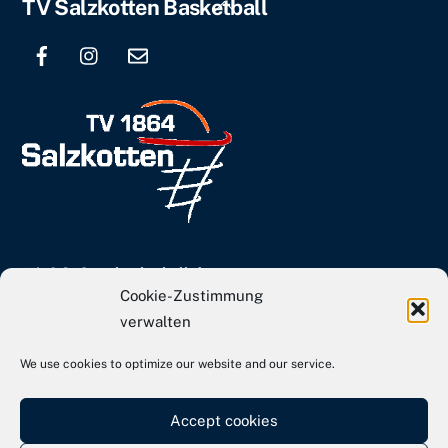
Back
TV Salzkotten Basketball
To
Top
info[at]tvs-basketball.de
Cookie-Zustimmung
Webseite TVS Gesamtverein
verwalten
We use cookies to optimize our website and our service.
Kontakt
Impressum
Accept cookies