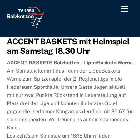
Skip
Men
to
content
ACCENT BASKETS mit Heimspiel
am Samstag 18.30 Uhr
ACCENT BASKETS Salzkotten – LippeBaskets Werne
Am Samstag kommt das Team der LippeBaskets
Werne zum Spitzenspiel der 2. Regionalliga in die
Hederauen Sporthalle. Unsere Gäste liegen aktuell
mit nur zwei Punkte Rückstand in Lauerstellung auf
Platz drei der Liga und konnten ihr letztes Spiel
gegen die Iserlohner Kangaroos deutlich mit 85:67 für
sich entscheiden. Wir freuen uns auf ein spannendes
Spiel.
Los geht‘s am Samstag um 18:15 Uhr mit der