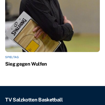
SPIELTAG
Sieg gegen Wulfen
Back
TV Salzkotten Basketball
To