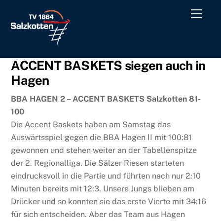
Skip
Men
to
content
ACCENT BASKETS siegen auch in
Hagen
BBA HAGEN 2 – ACCENT BASKETS Salzkotten 81-
100
Die Accent Baskets haben am Samstag das
Auswärtsspiel gegen die BBA Hagen II mit 100:81
gewonnen und stehen weiter an der Tabellenspitze
der 2. Regionalliga. Die Sälzer Riesen starteten
eindrucksvoll in die Partie und führten nach nur 2:10
Minuten bereits mit 12:3. Unsere Jungs blieben am
Drücker und so konnten sie das erste Vierte mit 34:16
für sich entscheiden. Aber das Team aus Hagen