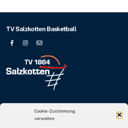
Back
TV Salzkotten Basketball
To
Top
info[at]tvs-basketball.de
Cookie-Zustimmung
Webseite TVS Gesamtverein
verwalten