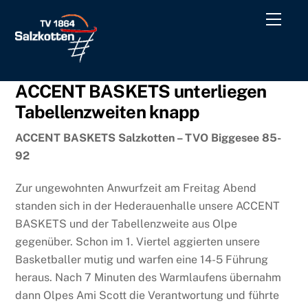
Skip
Men
to
content
ACCENT BASKETS unterliegen
Tabellenzweiten knapp
ACCENT BASKETS Salzkotten – TVO Biggesee 85-
92
Zur ungewohnten Anwurfzeit am Freitag Abend
standen sich in der Hederauenhalle unsere ACCENT
BASKETS und der Tabellenzweite aus Olpe
gegenüber. Schon im 1. Viertel aggierten unsere
Basketballer mutig und warfen eine 14-5 Führung
heraus. Nach 7 Minuten des Warmlaufens übernahm
dann Olpes Ami Scott die Verantwortung und führte