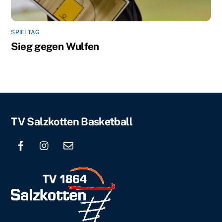
SPIELTAG
Sieg gegen Wulfen
Back
TV Salzkotten Basketball
To
Top