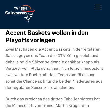
Skip
Men
to
content
Accent Baskets wollen in den
Playoffs vorlegen
Zwei Mal haben die Accent Baskets in der regulären
Saison gegen das Team des DTV Köln gespielt und
dabei sind die Sälzer beidemale denkbar knapp als
Verlierer vom Platz gegangen. Nun folgen mindestens
zwei weitere Duelle mit dem Team vom Rhein und
somit die Chance sich für die beiden Niederlagen aus
der regulären Saison zu revanchieren.
Durch das erreichen des dritten Tabellenplatzes hat
die Mannschaft von Trainer Martin Krüger den