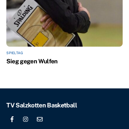
SPIELTAG
Sieg gegen Wulfen
Back
TV Salzkotten Basketball
To
Top