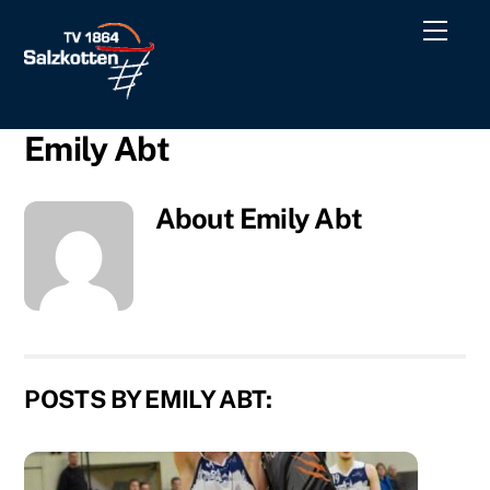
Skip
Men
to
content
Emily Abt
About
Emily Abt
POSTS BY EMILY ABT: