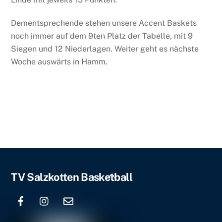
Dementsprechende stehen unsere Accent Baskets
noch immer auf dem 9ten Platz der Tabelle, mit 9
Siegen und 12 Niederlagen. Weiter geht es nächste
Woche auswärts in Hamm.
Back
TV Salzkotten Basketball
To
Top