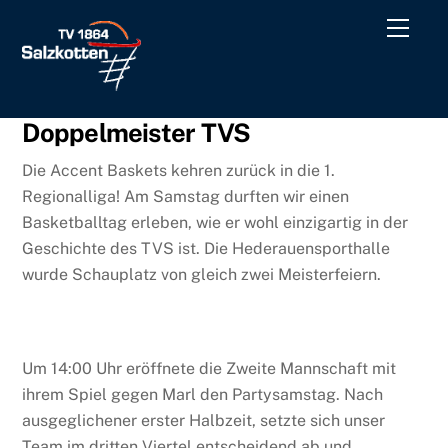
Skip
Men
to
content
Doppelmeister TVS
Die Accent Baskets kehren zurück in die 1.
Regionalliga! Am Samstag durften wir einen
Basketballtag erleben, wie er wohl einzigartig in der
Geschichte des TVS ist. Die Hederauensporthalle
wurde Schauplatz von gleich zwei Meisterfeiern.
Um 14:00 Uhr eröffnete die Zweite Mannschaft mit
ihrem Spiel gegen Marl den Partysamstag. Nach
ausgeglichener erster Halbzeit, setzte sich unser
Team im dritten Viertel entscheidend ab und