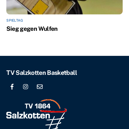
SPIELTAG
Sieg gegen Wulfen
Back
TV Salzkotten Basketball
To
Top