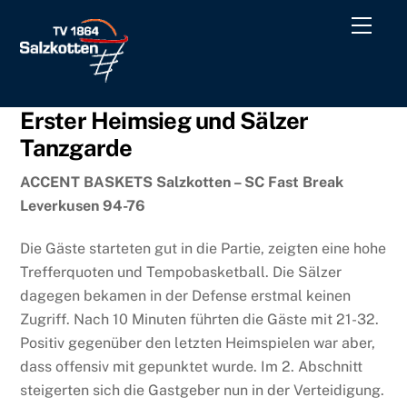
Skip
Men
to
content
Erster Heimsieg und Sälzer
Tanzgarde
ACCENT BASKETS Salzkotten – SC Fast Break
Leverkusen 94-76
Die Gäste starteten gut in die Partie, zeigten eine hohe
Trefferquoten und Tempobasketball. Die Sälzer
dagegen bekamen in der Defense erstmal keinen
Zugriff. Nach 10 Minuten führten die Gäste mit 21-32.
Positiv gegenüber den letzten Heimspielen war aber,
dass offensiv mit gepunktet wurde. Im 2. Abschnitt
steigerten sich die Gastgeber nun in der Verteidigung.