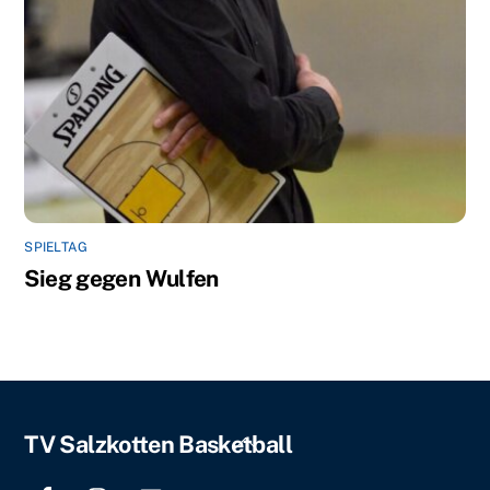
SPIELTAG
Sieg gegen Wulfen
Back
TV Salzkotten Basketball
To