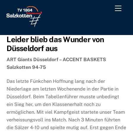
Skip
Men
to
content
Leider blieb das Wunder von
Düsseldorf aus
ART Giants Düsseldorf – ACCENT BASKETS
Salzkotten 94-75
Das letzte Fünkchen Hoffnung lang nach der
Niederlage am letzten Wochenende in der Partie in
Düsseldorf. Beim Tabellenführer musste unbedingt
ein Sieg her, um den Klassenerhalt noch zu
ermöglichen. Mit viel Kampfgeist startete unser Team
verheissungsvoll ins Match. Nach 3 Minuten führten
die Sälzer 4-10 und spielte mutig auf. Erst gegen Ende