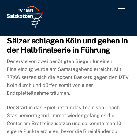
Skip
Men
to
content
Sälzer schlagen Köln und gehen in
der Halbfinalserie in Führung
Der erste von zwei benötigten Siegen für einen
Finaleinzug wurde am Samstagabend erreicht. Mit
77:66 setzen sich die Accent Baskets gegen den DTV
Köln durch und dürfen somit von einer
Endspielteilnahme träumen.
Der Start in das Spiel lief für das Team von Coach
Stas hervorragend. Immer wieder gelang es die
Center am Brett einzusetzen und so konnte man 10
eigene Punkte erzielen, bevor die Rheinländer zu