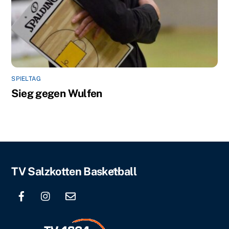
SPIELTAG
Sieg gegen Wulfen
Back
TV Salzkotten Basketball
To
Top