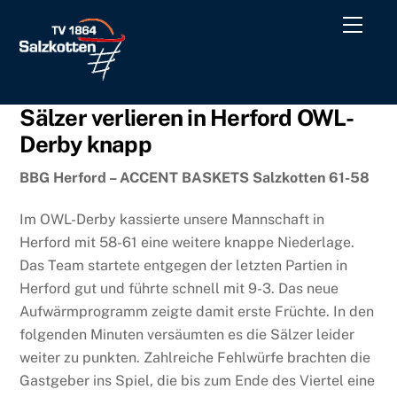
Skip
Men
to
content
Sälzer verlieren in Herford OWL-
Derby knapp
BBG Herford – ACCENT BASKETS Salzkotten 61-58
Im OWL-Derby kassierte unsere Mannschaft in
Herford mit 58-61 eine weitere knappe Niederlage.
Das Team startete entgegen der letzten Partien in
Herford gut und führte schnell mit 9-3. Das neue
Aufwärmprogramm zeigte damit erste Früchte. In den
folgenden Minuten versäumten es die Sälzer leider
weiter zu punkten. Zahlreiche Fehlwürfe brachten die
Gastgeber ins Spiel, die bis zum Ende des Viertel eine