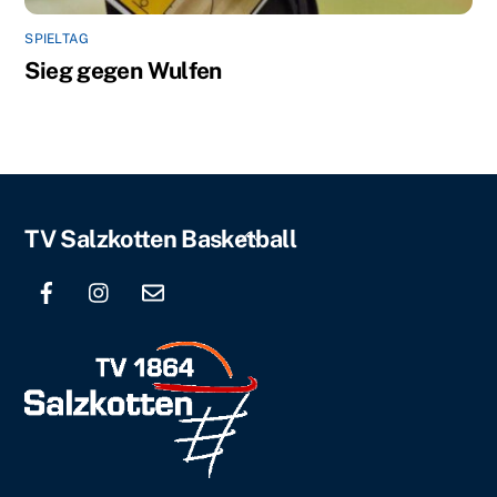
SPIELTAG
Sieg gegen Wulfen
Back
TV Salzkotten Basketball
To
Top