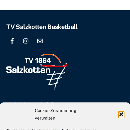
Back
TV Salzkotten Basketball
To
Top
info[at]tvs-basketball.de
Cookie-Zustimmung
Webseite TVS Gesamtverein
verwalten