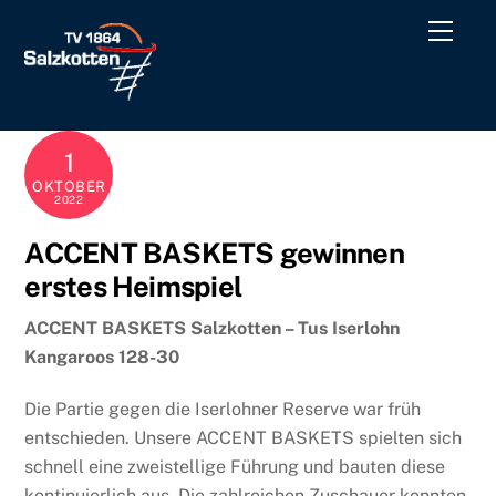
Skip
Men
to
content
1
OKTOBER
2022
ACCENT BASKETS gewinnen
erstes Heimspiel
ACCENT BASKETS Salzkotten – Tus Iserlohn
Kangaroos 128-30
Die Partie gegen die Iserlohner Reserve war früh
entschieden. Unsere ACCENT BASKETS spielten sich
schnell eine zweistellige Führung und bauten diese
kontinuierlich aus. Die zahlreichen Zuschauer konnten