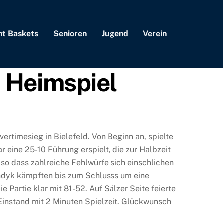
nt Baskets
Senioren
Jugend
Verein
 Heimspiel
rtimesieg in Bielefeld. Von Beginn an, spielte
r eine 25-10 Führung erspielt, die zur Halbzeit
 so dass zahlreiche Fehlwürfe sich einschlichen
endyk kämpften bis zum Schlusss um eine
Partie klar mit 81-52. Auf Sälzer Seite feierte
Einstand mit 2 Minuten Spielzeit. Glückwunsch