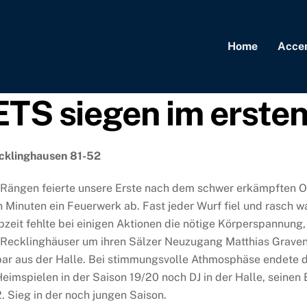
Home
Acce
 siegen im ersten
cklinghausen 81-52
Rängen feierte unsere Erste nach dem schwer erkämpften Ove
 Minuten ein Feuerwerk ab. Fast jeder Wurf fiel und rasch wa
zeit fehlte bei einigen Aktionen die nötige Körperspannung,
e Recklinghäuser um ihren Sälzer Neuzugang Matthias Grav
r aus der Halle. Bei stimmungsvolle Athmosphäse endete die 
imspielen in der Saison 19/20 noch DJ in der Halle, seinen 
. Sieg in der noch jungen Saison.