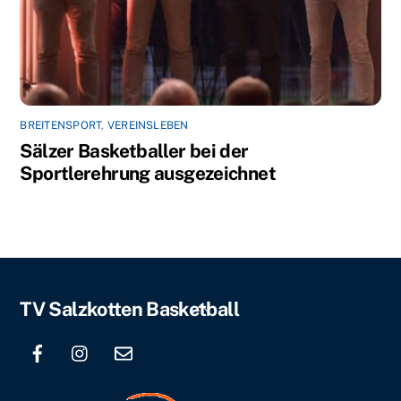
BREITENSPORT
,
VEREINSLEBEN
Sälzer Basketballer bei der
Sportlerehrung ausgezeichnet
Back
TV Salzkotten Basketball
To
Top