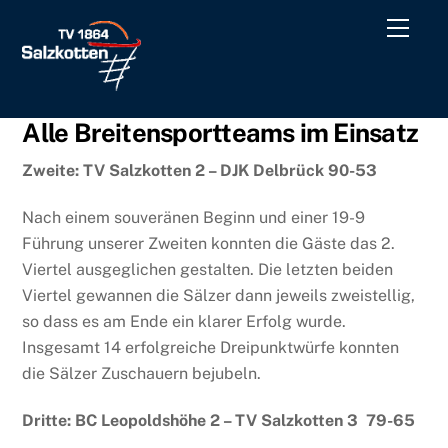
Skip
Men
to
content
Alle Breitensportteams im Einsatz
Zweite: TV Salzkotten 2 – DJK Delbrück 90-53
Nach einem souveränen Beginn und einer 19-9
Führung unserer Zweiten konnten die Gäste das 2.
Viertel ausgeglichen gestalten. Die letzten beiden
Viertel gewannen die Sälzer dann jeweils zweistellig,
so dass es am Ende ein klarer Erfolg wurde.
Insgesamt 14 erfolgreiche Dreipunktwürfe konnten
die Sälzer Zuschauern bejubeln.
Dritte: BC Leopoldshöhe 2 – TV Salzkotten 3 79-65