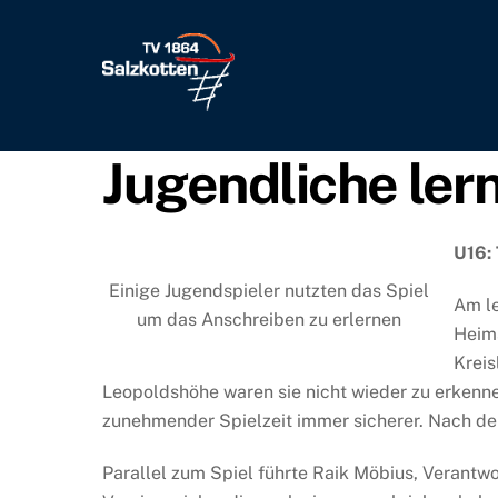
Skip
to
content
Jugendliche ler
U16:
Einige Jugendspieler nutzten das Spiel
Am le
um das Anschreiben zu erlernen
Heims
Kreis
Leopoldshöhe waren sie nicht wieder zu erkenn
zunehmender Spielzeit immer sicherer. Nach der
Parallel zum Spiel führte Raik Möbius, Verantwo