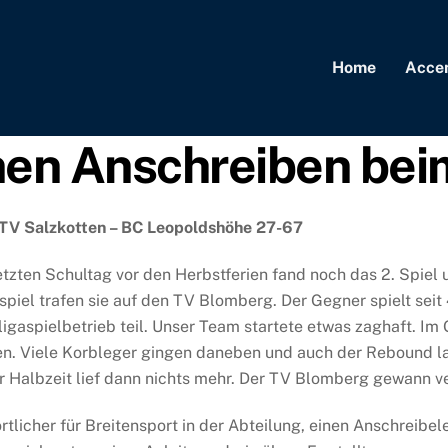
Home
Acce
nen Anschreiben bei
 TV Salzkotten – BC Leopoldshöhe 27-67
tzten Schultag vor den Herbstferien fand noch das 2. Spiel 
piel trafen sie auf den TV Blomberg. Der Gegner spielt sei
ligaspielbetrieb teil. Unser Team startete etwas zaghaft. Im
en. Viele Korbleger gingen daneben und auch der Rebound l
 Halbzeit lief dann nichts mehr. Der TV Blomberg gewann ve
rtlicher für Breitensport in der Abteilung, einen Anschreibel