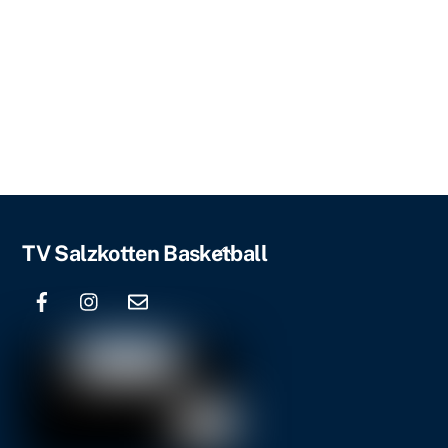
Back
TV Salzkotten Basketball
To
Top