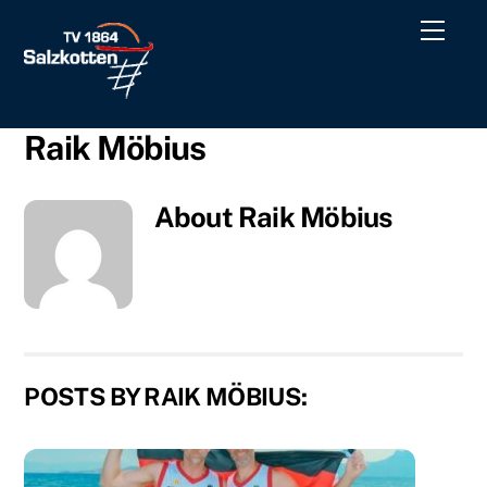
Skip
Men
to
content
Raik Möbius
About
Raik Möbius
POSTS BY RAIK MÖBIUS: