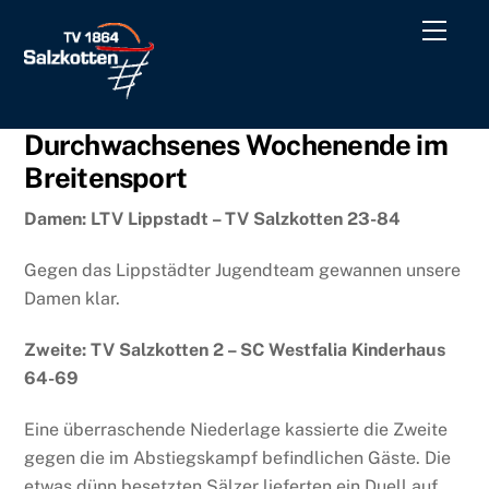
Skip
Men
to
content
Durchwachsenes Wochenende im
Breitensport
Damen: LTV Lippstadt – TV Salzkotten 23-84
Gegen das Lippstädter Jugendteam gewannen unsere
Damen klar.
Zweite: TV Salzkotten 2 – SC Westfalia Kinderhaus
64-69
Eine überraschende Niederlage kassierte die Zweite
gegen die im Abstiegskampf befindlichen Gäste. Die
etwas dünn besetzten Sälzer lieferten ein Duell auf