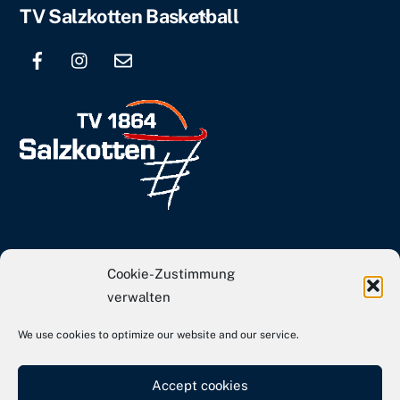
Back
TV Salzkotten Basketball
To
Top
info[at]tvs-basketball.de
Cookie-Zustimmung
Webseite TVS Gesamtverein
verwalten
We use cookies to optimize our website and our service.
Kontakt
Impressum
Accept cookies