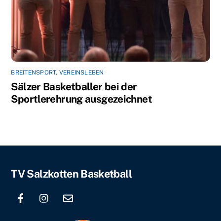
BREITENSPORT
,
VEREINSLEBEN
Sälzer Basketballer bei der
Sportlerehrung ausgezeichnet
Back
TV Salzkotten Basketball
To
Top