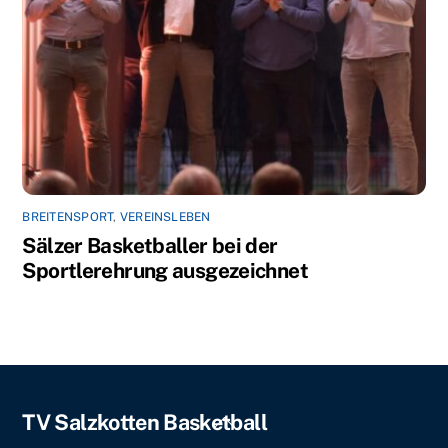
BREITENSPORT
,
VEREINSLEBEN
Sälzer Basketballer bei der
Sportlerehrung ausgezeichnet
Back
TV Salzkotten Basketball
To