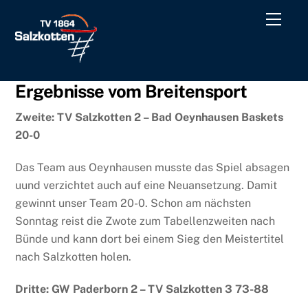
Skip
Men
to
content
Ergebnisse vom Breitensport
Zweite: TV Salzkotten 2 – Bad Oeynhausen Baskets
20-0
Das Team aus Oeynhausen musste das Spiel absagen
uund verzichtet auch auf eine Neuansetzung. Damit
gewinnt unser Team 20-0. Schon am nächsten
Sonntag reist die Zwote zum Tabellenzweiten nach
Bünde und kann dort bei einem Sieg den Meistertitel
nach Salzkotten holen.
Dritte: GW Paderborn 2 – TV Salzkotten 3 73-88