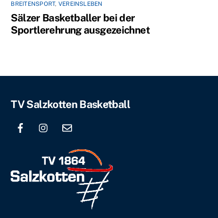
BREITENSPORT
,
VEREINSLEBEN
Sälzer Basketballer bei der
Sportlerehrung ausgezeichnet
Back
TV Salzkotten Basketball
To
Top