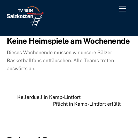
Skip
Men
to
content
Keine Heimspiele am Wochenende
Dieses Wochenende müssen wir unsere Sälzer
Basketballfans enttäuschen. Alle Teams treten
auswärts an.
Kellerduell in Kamp-Lintfort
Pflicht in Kamp-Lintfort erfüllt