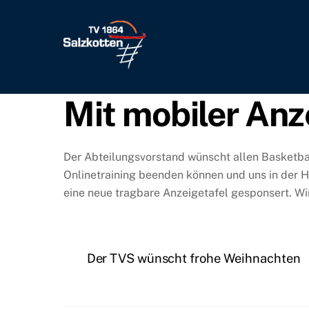
Skip
to
content
Mit mobiler Anze
Der Abteilungsvorstand wünscht allen Basketball
Onlinetraining beenden können und uns in der H
eine neue tragbare Anzeigetafel gesponsert. Wir
Der TVS wünscht frohe Weihnachten