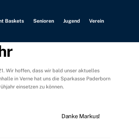
nt Baskets
Senioren
Jugend
Verein
hr
. Wir hoffen, dass wir bald unser aktuelles
hhalle in Verne hat uns die Sparkasse Paderborn
rühjahr einsetzen zu können.
Danke Markus!