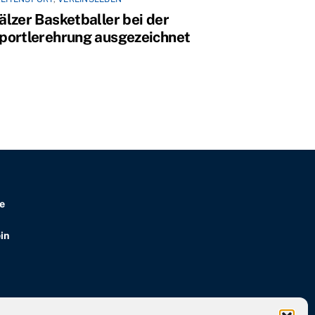
älzer Basketballer bei der
portlerehrung ausgezeichnet
e
in