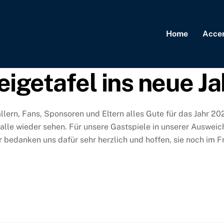
Home
Acce
igetafel ins neue Ja
ern, Fans, Sponsoren und Eltern alles Gute für das Jahr 2021
alle wieder sehen. Für unsere Gastspiele in unserer Ausweic
 bedanken uns dafür sehr herzlich und hoffen, sie noch im F