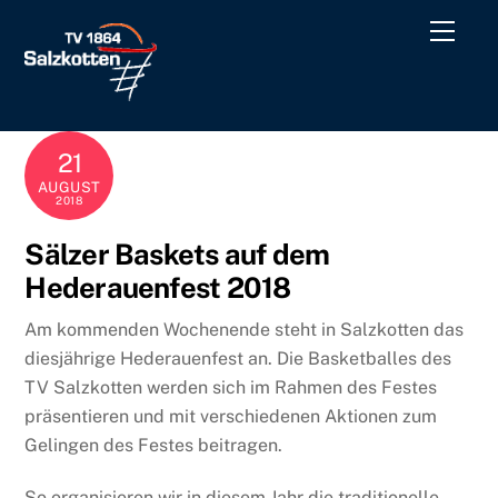
Skip
Men
to
content
21
AUGUST
2018
Sälzer Baskets auf dem
Hederauenfest 2018
Am kommenden Wochenende steht in Salzkotten das
diesjährige Hederauenfest an. Die Basketballes des
TV Salzkotten werden sich im Rahmen des Festes
präsentieren und mit verschiedenen Aktionen zum
Gelingen des Festes beitragen.
So organisieren wir in diesem Jahr die traditionelle