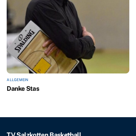
ALLGEMEIN
Danke Stas
Back
TV Salzkotten Basketball