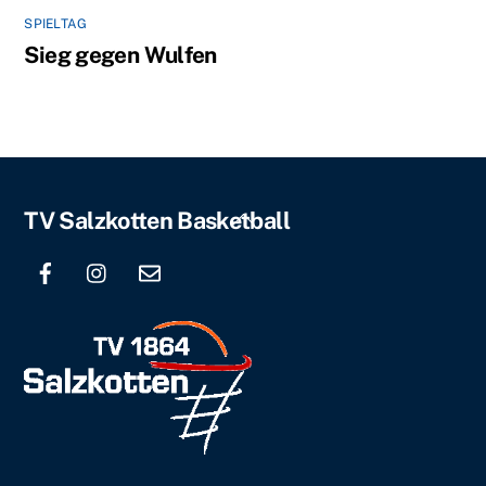
SPIELTAG
Sieg gegen Wulfen
Back
TV Salzkotten Basketball
To
Top