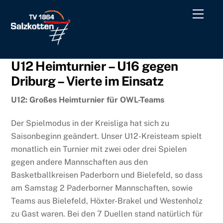
Skip
Men
to
content
U12 Heimturnier – U16 gegen
Driburg – Vierte im Einsatz
U12: Großes Heimturnier für OWL-Teams
Der Spielmodus in der Kreisliga hat sich zu
Saisonbeginn geändert. Unser U12-Kreisteam spielt
monatlich ein Turnier mit zwei oder drei Spielen
gegen andere Mannschaften aus den
Basketballkreisen Paderborn und Bielefeld, so dass
am Samstag 2 Paderborner Mannschaften, sowie
Teams aus Bielefeld, Höxter-Brakel und Westenholz
zu Gast waren. Bei den 7 Duellen stand natürlich für