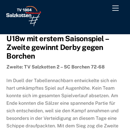
Skip
Men
to
content
U18w mit erstem Saisonspiel –
Zweite gewinnt Derby gegen
Borchen
Zweite: TV Salzkotten 2 – SC Borchen 72-68
Im Duell der Tabellennachbarn entwickelte sich ein
hart umkämpftes Spiel auf Augenhöhe. Kein Team
konnte sich im gesamten Spielverlauf absetzen. Am
Ende konnten die Sälzer eine spannende Partie für
sich entscheiden, weil sie den Kampf annahmen und
besonders in der Verteidigung an diesem Tage eine
Schippe draufpackten. Mit dem Sieg zog die Zweite