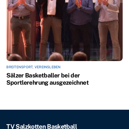
BREITENSPORT
,
VEREINSLEBEN
Sälzer Basketballer bei der
Sportlerehrung ausgezeichnet
Back
TV Salzkotten Basketball