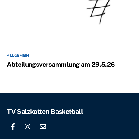
ALLGEMEIN
Abteilungsversammlung am 29.5.26
Back
TV Salzkotten Basketball
To
Top